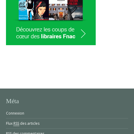
Méta
Connexion
Flux
RSS
des articles
RSS
des commentaires