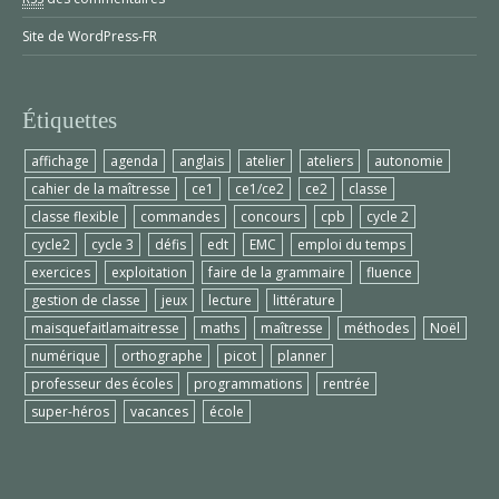
Site de WordPress-FR
Étiquettes
affichage
agenda
anglais
atelier
ateliers
autonomie
cahier de la maîtresse
ce1
ce1/ce2
ce2
classe
classe flexible
commandes
concours
cpb
cycle 2
cycle2
cycle 3
défis
edt
EMC
emploi du temps
exercices
exploitation
faire de la grammaire
fluence
gestion de classe
jeux
lecture
littérature
maisquefaitlamaitresse
maths
maîtresse
méthodes
Noël
numérique
orthographe
picot
planner
professeur des écoles
programmations
rentrée
super-héros
vacances
école