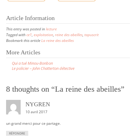
Article Information
This entry was posted in
lecture
Tagged with
ce1
,
exploitation
,
reine des abeilles
,
tapuscrit
Bookmark this article
La reine des abeilles
More Articles
P
Qui a tué Minou-Bonbon
o
Le policier – John Chatterton détective
s
t
8 thoughts on “
La reine des abeilles
”
n
a
NYGREN
v
10 avril 2017
i
un grand merci pour ce partage.
g
a
RÉPONDRE