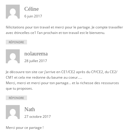
t
Céline
i
6 juin 2017
o
félicitations pour ton travail et merci pour le partage. Je compte travailler
n
avec étincelles ce1 l’an prochain et ton travail est le bienvenu.
RÉPONDRE
nolaurema
28 juillet 2017
Je découvre ton site car j’arrive en CE1/CE2 après du CP/CE2, du CE2/
CM1 et cela me redonne du baume au coeur…..
Merci, merci et merci pour ton partage… et la richesse des ressources
que tu proposes.
RÉPONDRE
Nath
27 octobre 2017
Merci pour ce partage !