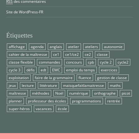
RSS
des commentaires
Site de WordPress-FR
Étiquettes
affichage
agenda
anglais
atelier
ateliers
autonomie
cahier de la maîtresse
ce1
ce1/ce2
ce2
classe
classe flexible
commandes
concours
cpb
cycle 2
cycle2
cycle 3
défis
edt
EMC
emploi du temps
exercices
exploitation
faire de la grammaire
fluence
gestion de classe
jeux
lecture
littérature
maisquefaitlamaitresse
maths
maîtresse
méthodes
Noël
numérique
orthographe
picot
planner
professeur des écoles
programmations
rentrée
super-héros
vacances
école