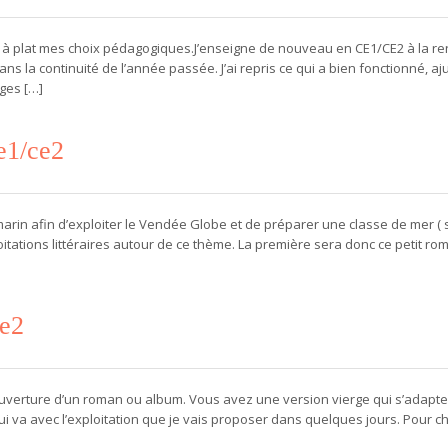
 plat mes choix pédagogiques.J’enseigne de nouveau en CE1/CE2 à la re
 la continuité de l’année passée. J’ai repris ce qui a bien fonctionné, aj
ages […]
e1/ce2
in afin d’exploiter le Vendée Globe et de préparer une classe de mer ( 
oitations littéraires autour de ce thème. La première sera donc ce petit rom
ce2
a couverture d’un roman ou album. Vous avez une version vierge qui s’adapte
 qui va avec l’exploitation que je vais proposer dans quelques jours. Pour 