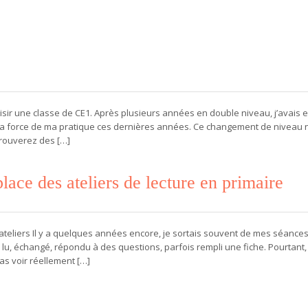
isir une classe de CE1. Après plusieurs années en double niveau, j’avais 
t la force de ma pratique ces dernières années. Ce changement de niveau 
rouverez des […]
ace des ateliers de lecture en primaire
en ateliers Il y a quelques années encore, je sortais souvent de mes séance
 lu, échangé, répondu à des questions, parfois rempli une fiche. Pourtant,
as voir réellement […]