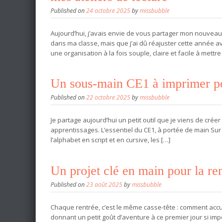
Published on
24 octobre 2025
by
missbubble
Aujourd’hui, j’avais envie de vous partager mon nouveau 
dans ma classe, mais que j’ai dû réajuster cette année a
une organisation à la fois souple, claire et facile à mettre
Un sous-main CE1 à imprimer po
Published on
22 octobre 2025
by
missbubble
Je partage aujourd’hui un petit outil que je viens de cré
apprentissages. L’essentiel du CE1, à portée de main Sur u
l’alphabet en script et en cursive, les […]
Un projet clé en main pour la re
Published on
23 août 2025
by
missbubble
Chaque rentrée, c’est le même casse-tête : comment accue
donnant un petit goût d’aventure à ce premier jour si impo