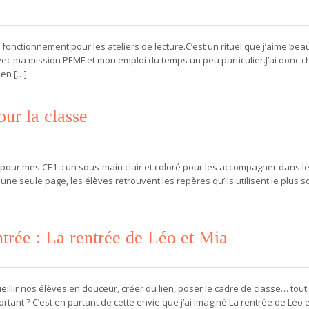
fonctionnement pour les ateliers de lecture.C’est un rituel que j’aime be
vec ma mission PEMF et mon emploi du temps un peu particulier.J’ai donc 
 en […]
ur la classe
er pour mes CE1 : un sous-main clair et coloré pour les accompagner dans l
ne seule page, les élèves retrouvent les repères qu’ils utilisent le plus s
ntrée : La rentrée de Léo et Mia
illir nos élèves en douceur, créer du lien, poser le cadre de classe… tout
rtant ? C’est en partant de cette envie que j’ai imaginé La rentrée de Léo e