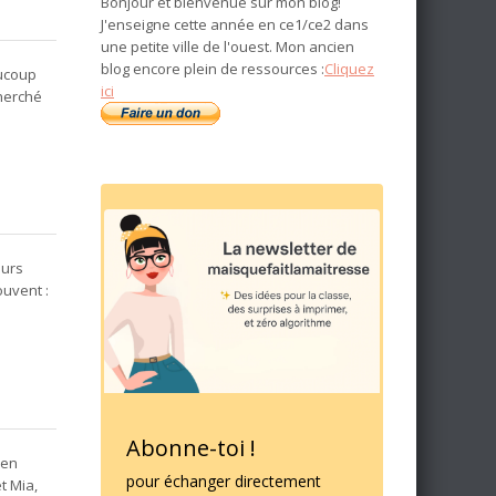
Bonjour et bienvenue sur mon blog!
J'enseigne cette année en ce1/ce2 dans
une petite ville de l'ouest. Mon ancien
blog encore plein de ressources :
Cliquez
aucoup
ici
cherché
eurs
ouvent :
Abonne-toi !
 en
pour échanger directement
t Mia,