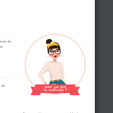
envie de
ne
s de