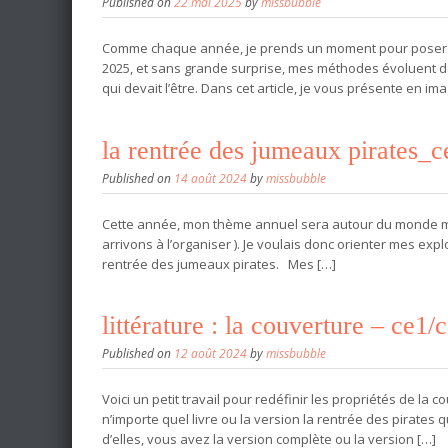
Published on
22 mai 2025
by
missbubble
Comme chaque année, je prends un moment pour poser à
2025, et sans grande surprise, mes méthodes évoluent dans
qui devait l’être. Dans cet article, je vous présente en im
la rentrée des jumeaux pirates_c
Published on
14 août 2024
by
missbubble
Cette année, mon thème annuel sera autour du monde mar
arrivons à l’organiser ). Je voulais donc orienter mes expl
rentrée des jumeaux pirates. Mes […]
littérature : la couverture – ce1/
Published on
12 août 2024
by
missbubble
Voici un petit travail pour redéfinir les propriétés de l
n’importe quel livre ou la version la rentrée des pirates
d’elles, vous avez la version complète ou la version […]