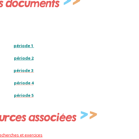
période 1
période 2
période 3
période 4
période 5
recherches et exercices