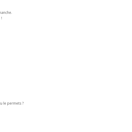
imanche.
 !
tu le permets ?