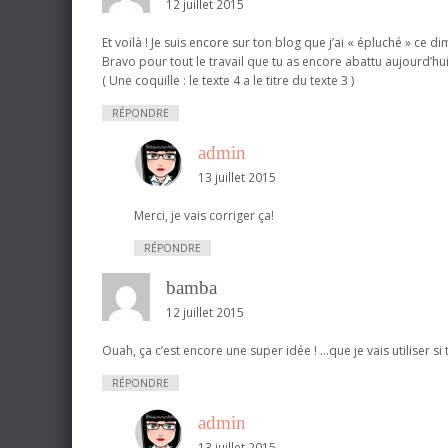
12 juillet 2015
i
Et voilà ! Je suis encore sur ton blog que j’ai « épluché » ce d
g
Bravo pour tout le travail que tu as encore abattu aujourd’hui
a
( Une coquille : le texte 4 a le titre du texte 3 )
t
RÉPONDRE
i
admin
o
13 juillet 2015
n
Merci, je vais corriger ça!
RÉPONDRE
bamba
12 juillet 2015
Ouah, ça c’est encore une super idée ! …que je vais utiliser si 
RÉPONDRE
admin
13 juillet 2015