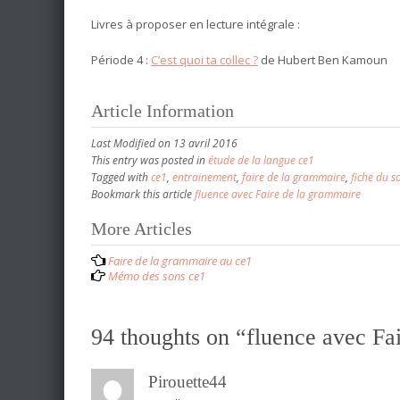
Livres à proposer en lecture intégrale :
Période 4 :
C’est quoi ta collec ?
de Hubert Ben Kamoun
Article Information
Last Modified on 13 avril 2016
This entry was posted in
étude de la langue ce1
Tagged with
ce1
,
entrainement
,
faire de la grammaire
,
fiche du so
Bookmark this article
fluence avec Faire de la grammaire
More Articles
P
Faire de la grammaire au ce1
o
Mémo des sons ce1
s
t
94 thoughts on “
fluence avec Fa
n
a
Pirouette44
v