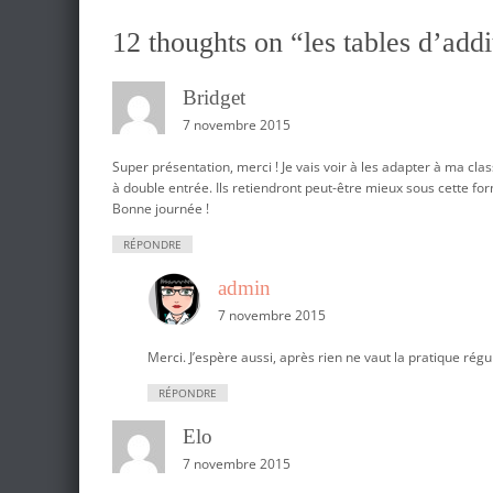
t
12 thoughts on “
les tables d’addi
n
a
Bridget
v
7 novembre 2015
i
Super présentation, merci ! Je vais voir à les adapter à ma c
g
à double entrée. Ils retiendront peut-être mieux sous cette form
a
Bonne journée !
t
RÉPONDRE
i
admin
o
7 novembre 2015
n
Merci. J’espère aussi, après rien ne vaut la pratique régu
RÉPONDRE
Elo
7 novembre 2015