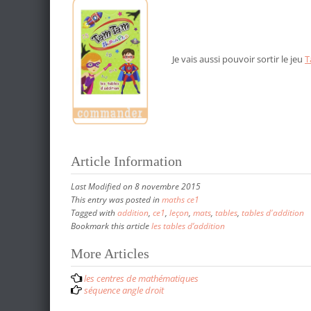
Je vais aussi pouvoir sortir le jeu
T
Article Information
Last Modified on 8 novembre 2015
This entry was posted in
maths ce1
Tagged with
addition
,
ce1
,
leçon
,
mats
,
tables
,
tables d'addition
Bookmark this article
les tables d’addition
More Articles
P
les centres de mathématiques
o
séquence angle droit
s