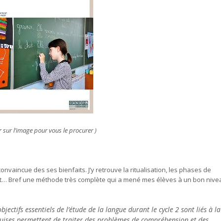
r sur l’image pour vous le procurer )
onvaincue des ses bienfaits. J’y retrouve la ritualisation, les phases de
’écrit… Bref une méthode très complète qui a mené mes élèves à un bon niv
jectifs essentiels de l’étude de la langue durant le cycle 2 sont liés à la
cquises permettent de traiter des problèmes de compréhension et des