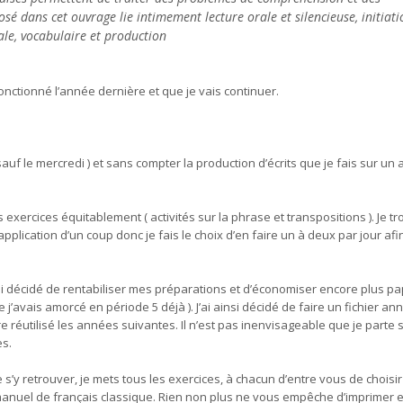
é dans cet ouvrage lie intimement lecture orale et silencieuse, initiati
le, vocabulaire et production
fonctionné l’année dernière et que je vais continuer.
uf le mercredi ) et sans compter la production d’écrits que je fais sur un 
s exercices équitablement ( activités sur la phrase et transpositions ). Je t
pplication d’un coup donc je fais le choix d’en faire un à deux par jour afi
 décidé de rentabiliser mes préparations et d’économiser encore plus pap
 j’avais amorcé en période 5 déjà ). J’ai ainsi décidé de faire un fichier an
e réutilisé les années suivantes. Il n’est pas inenvisageable que je parte 
es.
s’y retrouver, je mets tous les exercices, à chacun d’entre vous de choisir
anuel de français classique. Rien non plus ne
vous empêche d’imprimer e