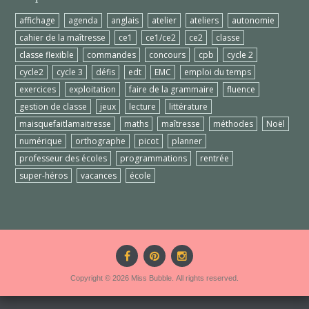
affichage
agenda
anglais
atelier
ateliers
autonomie
cahier de la maîtresse
ce1
ce1/ce2
ce2
classe
classe flexible
commandes
concours
cpb
cycle 2
cycle2
cycle 3
défis
edt
EMC
emploi du temps
exercices
exploitation
faire de la grammaire
fluence
gestion de classe
jeux
lecture
littérature
maisquefaitlamaitresse
maths
maîtresse
méthodes
Noël
numérique
orthographe
picot
planner
professeur des écoles
programmations
rentrée
super-héros
vacances
école
Copyright © 2026 Miss Bubble. All rights reserved.