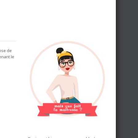
hose de
enant le