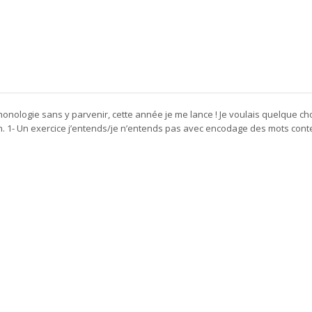
onologie sans y parvenir, cette année je me lance ! Je voulais quelque c
son. 1- Un exercice j’entends/je n’entends pas avec encodage des mots cont