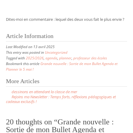
Dites-moi en commentaire : lequel des deux vous fait le plus envie ?
Article Information
Last Modified on 13 avril 2025
This entry was posted in
Uncategorized
Tagged with
2025/2026
,
agenda
,
planner
,
professeur des écoles
Bookmark this article
Grande nouvelle : Sortie de mon Bullet Agenda et
Planner le 5 mai !
More Articles
P
dessinons en attendant la classe de mer
o
Rejoins ma Newsletter : Temps forts, réflexions pédagogiques et
cadeaux exclusifs !
s
t
n
20 thoughts on “
Grande nouvelle :
a
Sortie de mon Bullet Agenda et