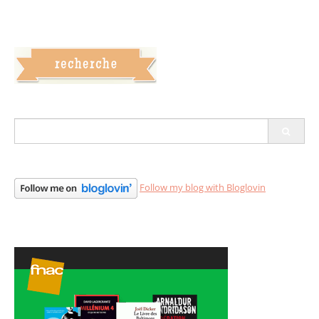
S
e
a
r
c
Follow my blog with Bloglovin
h
f
o
r
: