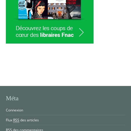
Méta
Connexion
Flux
RSS
des articles
RSS
des commentaires