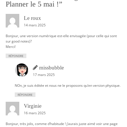
v
Planner le 5 mai !
”
i
Le roux
g
14 mars 2025
a
t
Bonjour, une version numérique est-elle envisagée (pour celle qui sont
sur good notes)?
i
Merci!
o
RÉPONDRE
n
missbubble
17 mars 2025
NOn, je suis éditée et nous ne le proposons qu’en version physique.
RÉPONDRE
Virginie
16 mars 2025
Bonjour, très jolis, comme d’habitude ! j’aurais juste aimé voir une page