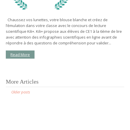
Chaussez vos lunettes, votre blouse blanche et créez de
l’émulation dans votre classe avec le concours de lecture
scientifique Kili+. Kili+ propose aux élèves de CE1 à la 6ème de lire
avec attention des infographies scientifiques en ligne avant de
répondre à des questions de compréhension pour valider...
Read More
More Articles
P
Older posts
o
s
t
s
n