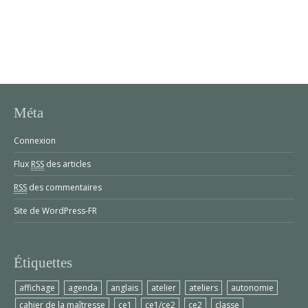
Méta
Connexion
Flux
RSS
des articles
RSS
des commentaires
Site de WordPress-FR
Étiquettes
affichage
agenda
anglais
atelier
ateliers
autonomie
cahier de la maîtresse
ce1
ce1/ce2
ce2
classe