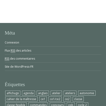
Méta
Connexion
Flux
RSS
des articles
RSS
des commentaires
Site de WordPress-FR
Étiquettes
affichage
agenda
anglais
atelier
ateliers
autonomie
cahier de la maîtresse
ce1
ce1/ce2
ce2
classe
classe flexible
commandes
concours
cpb
cycle 2