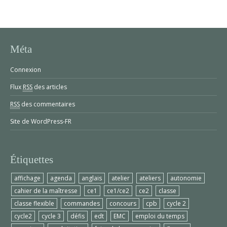
Méta
Connexion
Flux
RSS
des articles
RSS
des commentaires
Site de WordPress-FR
Étiquettes
affichage
agenda
anglais
atelier
ateliers
autonomie
cahier de la maîtresse
ce1
ce1/ce2
ce2
classe
classe flexible
commandes
concours
cpb
cycle 2
cycle2
cycle 3
défis
edt
EMC
emploi du temps