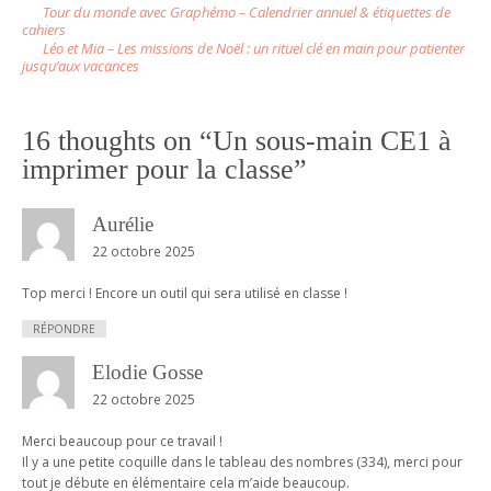
Tour du monde avec Graphémo – Calendrier annuel & étiquettes de
o
cahiers
Léo et Mia – Les missions de Noël : un rituel clé en main pour patienter
s
jusqu’aux vacances
t
n
16 thoughts on “
Un sous-main CE1 à
a
imprimer pour la classe
”
v
i
Aurélie
g
22 octobre 2025
a
Top merci ! Encore un outil qui sera utilisé en classe !
t
i
RÉPONDRE
o
Elodie Gosse
n
22 octobre 2025
Merci beaucoup pour ce travail !
Il y a une petite coquille dans le tableau des nombres (334), merci pour
tout je débute en élémentaire cela m’aide beaucoup.