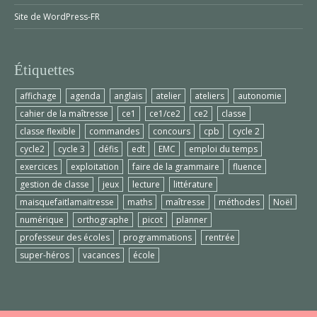
Site de WordPress-FR
Étiquettes
affichage
agenda
anglais
atelier
ateliers
autonomie
cahier de la maîtresse
ce1
ce1/ce2
ce2
classe
classe flexible
commandes
concours
cpb
cycle 2
cycle2
cycle 3
défis
edt
EMC
emploi du temps
exercices
exploitation
faire de la grammaire
fluence
gestion de classe
jeux
lecture
littérature
maisquefaitlamaitresse
maths
maîtresse
méthodes
Noël
numérique
orthographe
picot
planner
professeur des écoles
programmations
rentrée
super-héros
vacances
école