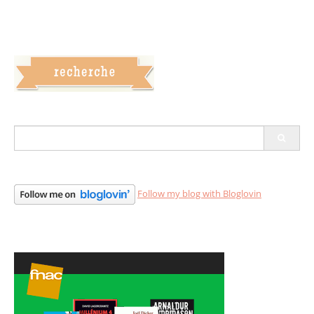
S
e
a
r
c
Follow my blog with Bloglovin
h
f
o
r
: