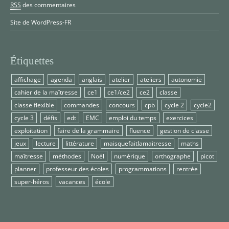
RSS
des commentaires
Site de WordPress-FR
Étiquettes
affichage
agenda
anglais
atelier
ateliers
autonomie
cahier de la maîtresse
ce1
ce1/ce2
ce2
classe
classe flexible
commandes
concours
cpb
cycle 2
cycle2
cycle 3
défis
edt
EMC
emploi du temps
exercices
exploitation
faire de la grammaire
fluence
gestion de classe
jeux
lecture
littérature
maisquefaitlamaitresse
maths
maîtresse
méthodes
Noël
numérique
orthographe
picot
planner
professeur des écoles
programmations
rentrée
super-héros
vacances
école