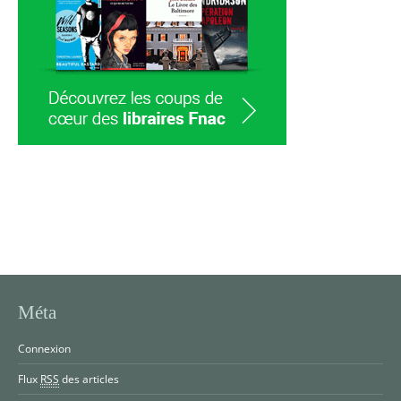
Méta
Connexion
Flux
RSS
des articles