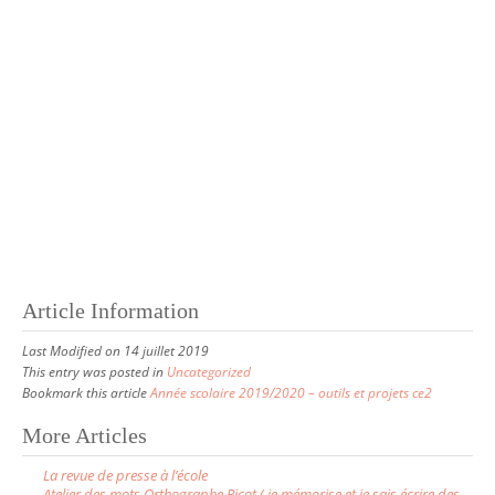
Article Information
Last Modified on 14 juillet 2019
This entry was posted in
Uncategorized
Bookmark this article
Année scolaire 2019/2020 – outils et projets ce2
More Articles
P
La revue de presse à l’école
o
Atelier des mots Orthographe Picot ( je mémorise et je sais écrire des