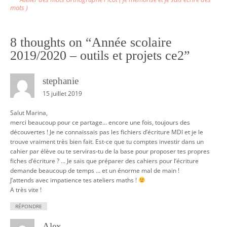
mots )
s
t
n
8 thoughts on “
Année scolaire
a
2019/2020 – outils et projets ce2
”
v
stephanie
i
15 juillet 2019
g
a
Salut Marina,
merci beaucoup pour ce partage… encore une fois, toujours des
t
découvertes ! Je ne connaissais pas les fichiers d’écriture MDI et je le
i
trouve vraiment très bien fait. Est-ce que tu comptes investir dans un
o
cahier par élève ou te serviras-tu de la base pour proposer tes propres
fiches d’écriture ? … Je sais que préparer des cahiers pour l’écriture
n
demande beaucoup de temps … et un énorme mal de main !
J’attends avec impatience tes ateliers maths !
A très vite !
RÉPONDRE
Alex