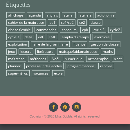
Étiquettes
affichage
agenda
anglais
atelier
ateliers
autonomie
cahier de la maîtresse
ce1
ce1/ce2
ce2
classe
classe flexible
commandes
concours
cpb
cycle 2
cycle2
cycle 3
défis
edt
EMC
emploi du temps
exercices
exploitation
faire de la grammaire
fluence
gestion de classe
jeux
lecture
littérature
maisquefaitlamaitresse
maths
maîtresse
méthodes
Noël
numérique
orthographe
picot
planner
professeur des écoles
programmations
rentrée
super-héros
vacances
école
Copyright © 2026 Miss Bubble. All rights reserved.