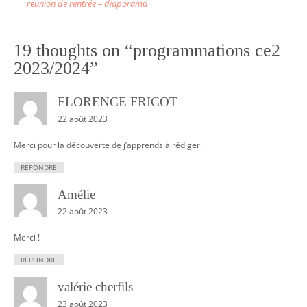
o
réunion de rentrée – diaporama
s
t
19 thoughts on “
programmations ce2
n
2023/2024
”
a
v
FLORENCE FRICOT
i
22 août 2023
g
Merci pour la découverte de j’apprends à rédiger.
a
RÉPONDRE
t
i
Amélie
o
22 août 2023
n
Merci !
RÉPONDRE
valérie cherfils
23 août 2023