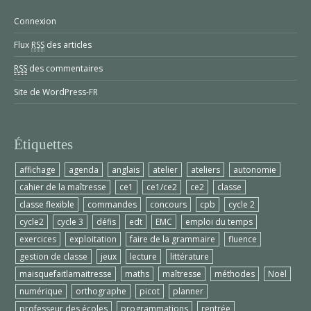
Connexion
Flux
RSS
des articles
RSS
des commentaires
Site de WordPress-FR
Étiquettes
affichage
agenda
anglais
atelier
ateliers
autonomie
cahier de la maîtresse
ce1
ce1/ce2
ce2
classe
classe flexible
commandes
concours
cpb
cycle 2
cycle2
cycle 3
défis
edt
EMC
emploi du temps
exercices
exploitation
faire de la grammaire
fluence
gestion de classe
jeux
lecture
littérature
maisquefaitlamaitresse
maths
maîtresse
méthodes
Noël
numérique
orthographe
picot
planner
professeur des écoles
programmations
rentrée