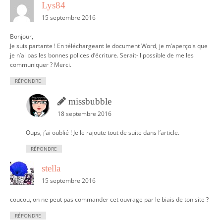
Lys84
t
15 septembre 2016
i
o
Bonjour,
Je suis partante ! En téléchargeant le document Word, je m’aperçois que
n
je n’ai pas les bonnes polices d’écriture. Serait-il possible de me les
communiquer ? Merci.
RÉPONDRE
missbubble
18 septembre 2016
Oups, j’ai oublié ! Je le rajoute tout de suite dans l’article.
RÉPONDRE
stella
15 septembre 2016
coucou, on ne peut pas commander cet ouvrage par le biais de ton site ?
RÉPONDRE