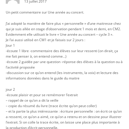
13 juillet 2017
Un petit commentaire sur Une année au concert.
J’ai adopté la manière de faire plus « personnelle » d’une maitresse chez
qui je suis allée en stage d’observation pendant 1 mois et demi, en CM2.
Evidemment elle utilisait le livre « Une année au concert – cycle 3 ».
Je l’ai aussi utilisé en CM1 et je faisais sur 2 jours :
Jour 1
-écoute 1 libre -commentaire des élèves sur leur ressenti (on dirait, ça
me fait penser à, on entend comme…)
-écoute 2 guidée par une question -réponse des élèves à la question ou à
l’activité proposée
-discussion sur ce qu’on entend (les instruments, la voix) et lecture des
informations données dans le guide du maitre
jour 2
-écoute plaisir et pour se remémorer l’extrait
– rappel de ce qu’on a dit la veille
– copie du résumé du livre (trace écrite qu’on peut coller)
– et la partie la plus intéressante : écriture personnelle : on écrit ce qu’on
a ressenti, ce qu’on a aimé, ce qu’on a retenu et on dessine pour illustrer
l’extrait. Si on colle la trace écrite, on laisse une place plus importante à
la production d’écrit personnelle.