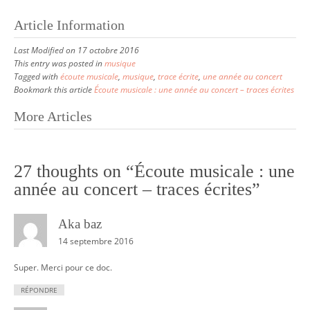
Article Information
Last Modified on 17 octobre 2016
This entry was posted in
musique
Tagged with
écoute musicale
,
musique
,
trace écrite
,
une année au concert
Bookmark this article
Écoute musicale : une année au concert – traces écrites
More Articles
P
o
s
27 thoughts on “
Écoute musicale : une
t
année au concert – traces écrites
”
n
Aka baz
a
14 septembre 2016
v
i
Super. Merci pour ce doc.
g
RÉPONDRE
a