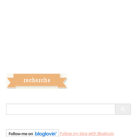
S
e
a
r
c
Follow my blog with Bloglovin