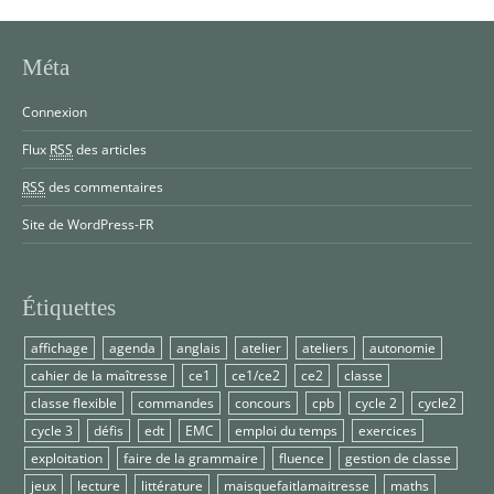
Méta
Connexion
Flux
RSS
des articles
RSS
des commentaires
Site de WordPress-FR
Étiquettes
affichage
agenda
anglais
atelier
ateliers
autonomie
cahier de la maîtresse
ce1
ce1/ce2
ce2
classe
classe flexible
commandes
concours
cpb
cycle 2
cycle2
cycle 3
défis
edt
EMC
emploi du temps
exercices
exploitation
faire de la grammaire
fluence
gestion de classe
jeux
lecture
littérature
maisquefaitlamaitresse
maths