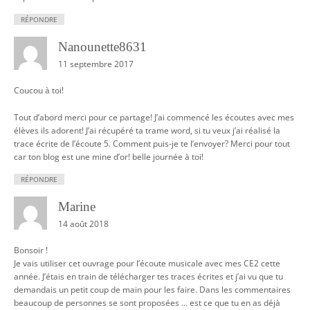
RÉPONDRE
Nanounette8631
11 septembre 2017
Coucou à toi!
Tout d’abord merci pour ce partage! J’ai commencé les écoutes avec mes
élèves ils adorent! J’ai récupéré ta trame word, si tu veux j’ai réalisé la
trace écrite de l’écoute 5. Comment puis-je te l’envoyer? Merci pour tout
car ton blog est une mine d’or! belle journée à toi!
RÉPONDRE
Marine
14 août 2018
Bonsoir !
Je vais utiliser cet ouvrage pour l’écoute musicale avec mes CE2 cette
année. J’étais en train de télécharger tes traces écrites et j’ai vu que tu
demandais un petit coup de main pour les faire. Dans les commentaires
beaucoup de personnes se sont proposées … est ce que tu en as déjà