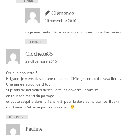
RÉPONDRE
Clémence
16 novembre 2016
ok je vais tenter! Je te les envoie comment une fois faites?
RÉPONDRE
Clochette85
29 décembre 2016
Oh la la chouette!!!
Brigade, je viens d’avoir une classe de CE1et je comptais travailler avec
Une année au concert! top!!
Si je fais de nouvelles fiches, je te les enverrai, promis!!
en tout cas merci du partage!
et petite coquille dans la fiche n°3, pour la date de naissance, il serait
mort avant d’être né pauvre homme!!!
RÉPONDRE
Pauline