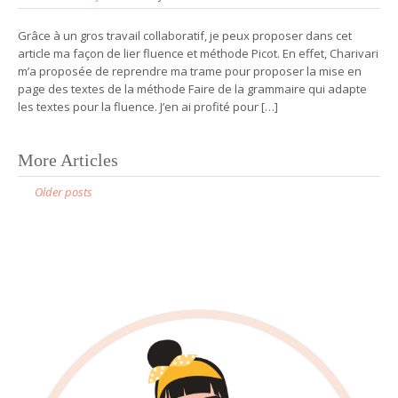
Grâce à un gros travail collaboratif, je peux proposer dans cet
article ma façon de lier fluence et méthode Picot. En effet, Charivari
m’a proposée de reprendre ma trame pour proposer la mise en
page des textes de la méthode Faire de la grammaire qui adapte
les textes pour la fluence. J’en ai profité pour […]
More Articles
P
Older posts
o
s
t
s
n
a
v
i