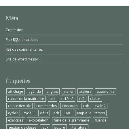
Méta
Connexion
Flux
RSS
des articles
RSS
des commentaires
Site de WordPress-FR
Étiquettes
affichage
agenda
anglais
atelier
ateliers
autonomie
cahier de la maîtresse
ce1
ce1/ce2
ce2
classe
classe flexible
commandes
concours
cpb
cycle 2
cycle2
cycle 3
défis
edt
EMC
emploi du temps
exercices
exploitation
faire de la grammaire
fluence
gestion de classe
jeux
lecture
littérature