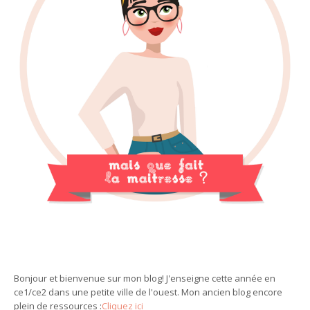
g
a
t
i
o
n
Bonjour et bienvenue sur mon blog! J'enseigne cette année en
ce1/ce2 dans une petite ville de l'ouest. Mon ancien blog encore
plein de ressources :
Cliquez ici