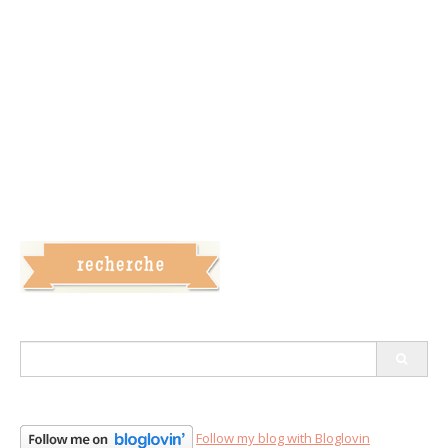
S
e
a
r
c
Follow my blog with Bloglovin