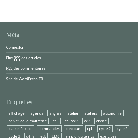
Méta
Connexion
Flux
RSS
des articles
RSS
des commentaires
Site de WordPress-FR
Étiquettes
affichage
agenda
anglais
atelier
ateliers
autonomie
cahier de la maîtresse
ce1
ce1/ce2
ce2
classe
classe flexible
commandes
concours
cpb
cycle 2
cycle2
cycle 3
défis
edt
EMC
emploi du temps
exercices