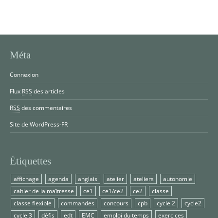
Méta
Connexion
Flux
RSS
des articles
RSS
des commentaires
Site de WordPress-FR
Étiquettes
affichage
agenda
anglais
atelier
ateliers
autonomie
cahier de la maîtresse
ce1
ce1/ce2
ce2
classe
classe flexible
commandes
concours
cpb
cycle 2
cycle2
cycle 3
défis
edt
EMC
emploi du temps
exercices