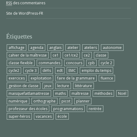
RSS
des commentaires
Site de WordPress-FR
Étiquettes
affichage
agenda
anglais
atelier
ateliers
autonomie
cahier de la maîtresse
ce1
ce1/ce2
ce2
classe
classe flexible
commandes
concours
cpb
cycle 2
cycle2
cycle 3
défis
edt
EMC
emploi du temps
exercices
exploitation
faire de la grammaire
fluence
gestion de classe
jeux
lecture
littérature
maisquefaitlamaitresse
maths
maîtresse
méthodes
Noël
numérique
orthographe
picot
planner
professeur des écoles
programmations
rentrée
super-héros
vacances
école