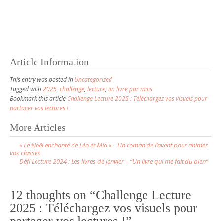
Article Information
This entry was posted in
Uncategorized
Tagged with
2025
,
challenge
,
lecture
,
un livre par mois
Bookmark this article
Challenge Lecture 2025 : Téléchargez vos visuels pour
partager vos lectures !
More Articles
P
« Le Noël enchanté de Léo et Mia » – Un roman de l’avent pour animer
o
vos classes
Défi Lecture 2024 : Les livres de janvier – “Un livre qui me fait du bien”
s
t
n
12 thoughts on “
Challenge Lecture
a
2025 : Téléchargez vos visuels pour
partager vos lectures !
”