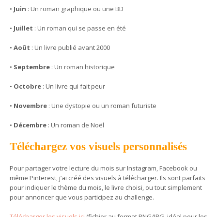
•
Juin
: Un
roman graphique ou une BD
•
Juillet
: Un
roman qui se passe en été
•
Août
: Un
livre publié avant 2000
•
Septembre
: Un
roman historique
•
Octobre
: Un
livre qui fait peur
•
Novembre
: Une
dystopie ou un roman futuriste
•
Décembre
: Un
roman de Noël
Téléchargez vos visuels personnalisés
Pour partager votre lecture du mois sur Instagram, Facebook ou
même Pinterest, j’ai créé des visuels à télécharger. Ils sont parfaits
pour indiquer le thème du mois, le livre choisi, ou tout simplement
pour annoncer que vous participez au challenge.
Télécharger les visuels ici
(fichier au format PNG/JPG, idéal pour les