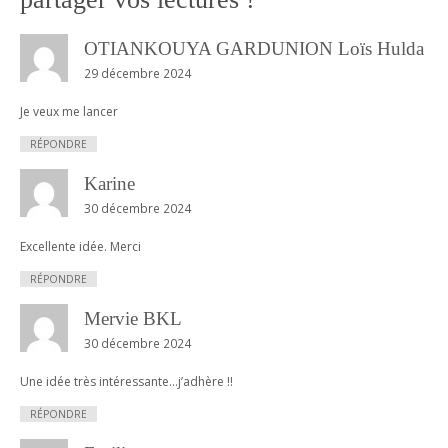
v
i
OTIANKOUYA GARDUNION Loïs Hulda
g
29 décembre 2024
a
t
Je veux me lancer
i
RÉPONDRE
o
Karine
n
30 décembre 2024
Excellente idée. Merci
RÉPONDRE
Mervie BKL
30 décembre 2024
Une idée très intéressante…j’adhère !!
RÉPONDRE