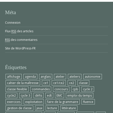
Méta
Connexion
Flux
RSS
des articles
RSS
des commentaires
Site de WordPress-FR
Étiquettes
affichage
agenda
anglais
atelier
ateliers
autonomie
cahier de la maîtresse
ce1
ce1/ce2
ce2
classe
classe flexible
commandes
concours
cpb
cycle 2
cycle2
cycle 3
défis
edt
EMC
emploi du temps
exercices
exploitation
faire de la grammaire
fluence
gestion de classe
jeux
lecture
littérature