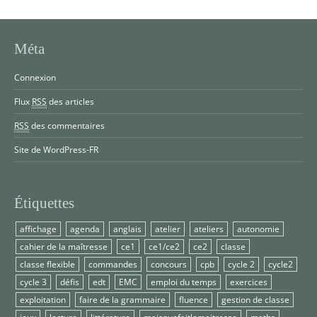
Méta
Connexion
Flux
RSS
des articles
RSS
des commentaires
Site de WordPress-FR
Étiquettes
affichage
agenda
anglais
atelier
ateliers
autonomie
cahier de la maîtresse
ce1
ce1/ce2
ce2
classe
classe flexible
commandes
concours
cpb
cycle 2
cycle2
cycle 3
défis
edt
EMC
emploi du temps
exercices
exploitation
faire de la grammaire
fluence
gestion de classe