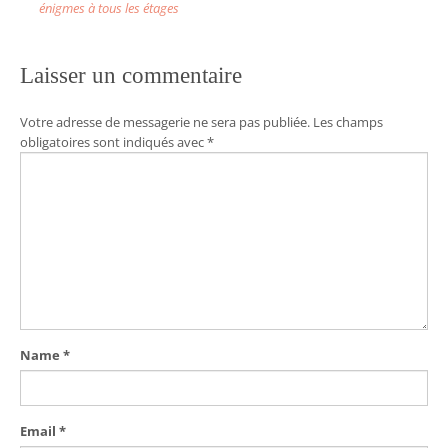
o
énigmes à tous les étages
s
t
Laisser un commentaire
n
a
Votre adresse de messagerie ne sera pas publiée.
Les champs
v
obligatoires sont indiqués avec
*
i
g
a
t
i
o
n
Name
*
Email
*