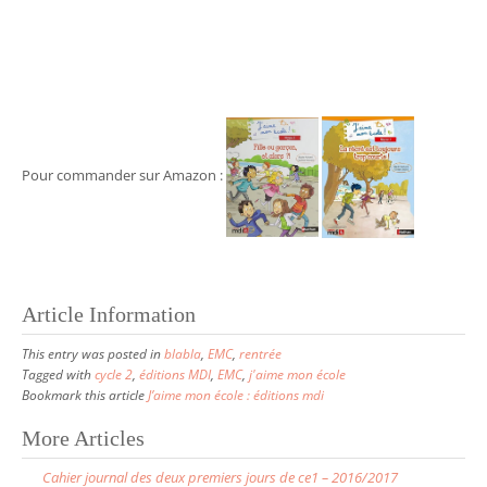
Pour commander sur Amazon :
Article Information
This entry was posted in
blabla
,
EMC
,
rentrée
Tagged with
cycle 2
,
éditions MDI
,
EMC
,
j'aime mon école
Bookmark this article
J’aime mon école : éditions mdi
More Articles
P
Cahier journal des deux premiers jours de ce1 – 2016/2017