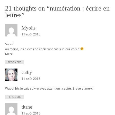
t
21 thoughts on “
numération : écrire en
n
lettres
”
a
v
Myolis
i
11 août 2015
g
Super!
a
au moins, les élèves ne copieront pas sur leur voisin
t
Merci
i
RÉPONDRE
o
cathy
n
11 août 2015
Waouhhh. Je vais suivre avec attention la suite. Bravo et merci
RÉPONDRE
titane
11 août 2015