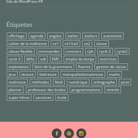
Site de WordPress-FR
Étiquettes
affichage
agenda
anglais
atelier
ateliers
autonomie
cahier de la maîtresse
ce1
ce1/ce2
ce2
classe
classe flexible
commandes
concours
cpb
cycle 2
cycle2
cycle 3
défis
edt
EMC
emploi du temps
exercices
exploitation
faire de la grammaire
fluence
gestion de classe
jeux
lecture
littérature
maisquefaitlamaitresse
maths
maîtresse
méthodes
Noël
numérique
orthographe
picot
planner
professeur des écoles
programmations
rentrée
super-héros
vacances
école