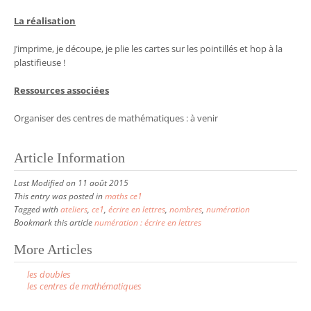
La réalisation
J’imprime, je découpe, je plie les cartes sur les pointillés et hop à la
plastifieuse !
Ressources associées
Organiser des centres de mathématiques : à venir
Article Information
Last Modified on 11 août 2015
This entry was posted in
maths ce1
Tagged with
ateliers
,
ce1
,
écrire en lettres
,
nombres
,
numération
Bookmark this article
numération : écrire en lettres
More Articles
P
les doubles
o
les centres de mathématiques
s